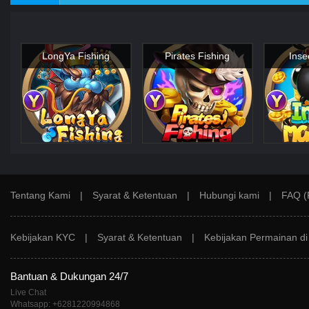
LongYa Fishing
Pirates Fishing
Inse
Tentang Kami
|
Syarat & Ketentuan
|
Hubungi kami
|
FAQ (
Kebijakan KYC
|
Syarat & Ketentuan
|
Kebijakan Permainan d
Bantuan & Dukungan 24/7
Live Chat
Whatsapp: +6281220994868