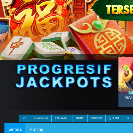
MAH
PP
PLATINUM
EMERALD
RUBY
918KISS
QTECH
YL F
Semua
Fishing