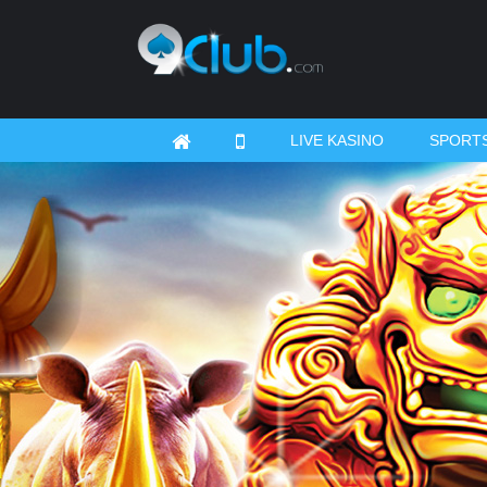
LIVE KASINO
SPORT