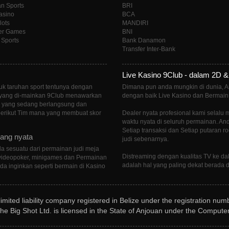
n Sports
BRI
asino
BCA
lots
MANDIRI
r Games
BNI
l Sports
Bank Danamon
Transfer Inter-Bank
Live Kasino 9Club - dalam 2D 
tuk taruhan sport tentunya dengan
Dimana pun anda mungkin di dunia, A
n yang di-mainkan 9Club menawarkan
dengan baik Live Kasino dan Bermain d
an yang sedang berlangsung dan
 berikut Tim mana yang membuat skor
Dealer nyata profesional kami selalu
waktu nyata di seluruh permainan. And
Setiap transaksi dan Setiap putaran r
yang nyata
judi sebenarnya.
 sesuatu dari permainan judi meja
Distreaming dengan kualitas TV ke d
s, videopoker, minigames dan Permainan
adalah hal yang paling dekat berada 
da inginkan seperti bermain di Kasino
imited liability company registered in Belize under the registration nu
 The Big Shot Ltd. is licensed in the State of Anjouan under the Comput