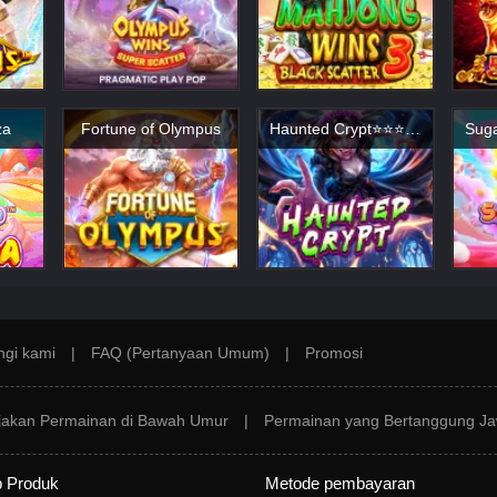
za
Fortune of Olympus
Haunted Crypt⭐️⭐️⭐️⭐️⭐️
gi kami
|
FAQ (Pertanyaan Umum)
|
Promosi
jakan Permainan di Bawah Umur
|
Permainan yang Bertanggung J
b Produk
Metode pembayaran