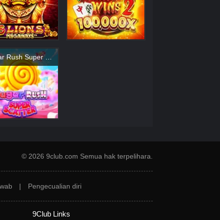
Sugar Rush Super Scatter
© 2026 9club.com Semua hak terpelihara.
awab
|
Pengecualian diri
9Club Links