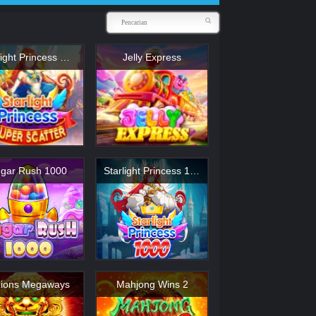
Starlight Princess Super Scatter
Jelly Express
gar Rush 1000
Starlight Princess 1000
Lions Megaways
Mahjong Wins 2