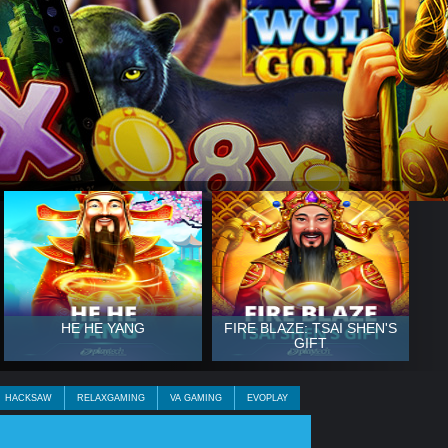
MAIN
MAIN
SEKARANG
SEKARANG
HE HE YANG
FIRE BLAZE: TSAI SHEN'S
GIFT
HACKSAW
RELAXGAMING
VA GAMING
EVOPLAY