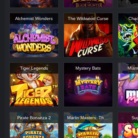
Alchemist Wonders
The Wildwood Curse
Chao
Tiger Legends
Mystery Bats
Miam
Pirate Bonanza 2
Marlin Masters: The Big Haul
Sug