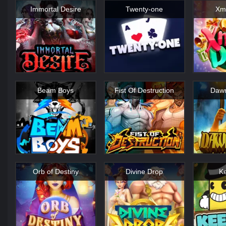
Immortal Desire
Twenty-one
Xm
Beam Boys
Fist Of Destruction
Dawn
Orb of Destiny
Divine Drop
K