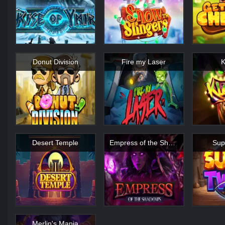
Donut Division
Fire my Laser
K
Desert Temple
Empress of the Shadows
Sup
Merlin's Mania