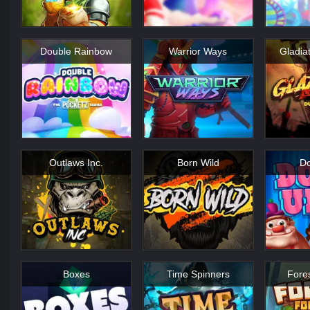
Double Rainbow
Warrior Ways
Gladia
Outlaws Inc.
Born Wild
Do
Boxes
Time Spinners
Fore