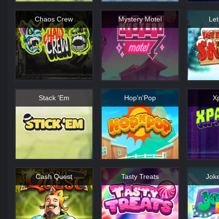
Chaos Crew
Mystery Motel
Let
Stack 'Em
Hop'n'Pop
X
Cash Quest
Tasty Treats
Jok