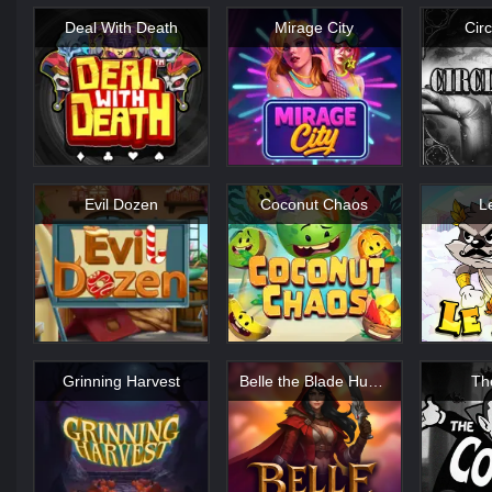
Deal With Death
Mirage City
Circ
Evil Dozen
Coconut Chaos
L
Grinning Harvest
Belle the Blade Hunter
Th