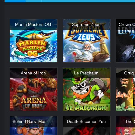
Marlin Masters OG
Supreme Zeus
Arena of Iron
Le Prechaun
Grug 
Behind Bars: Masterplan
Death Becomes You
The 