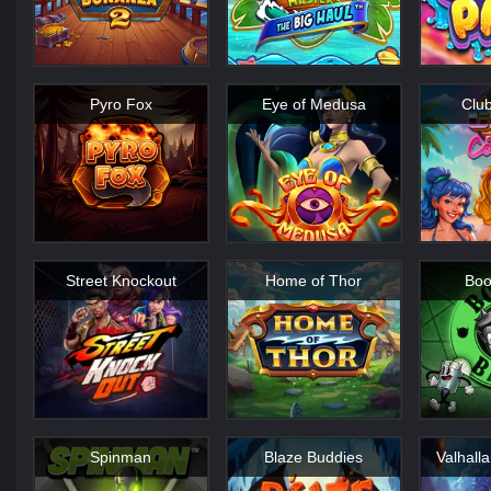
Pyro Fox
Eye of Medusa
Clu
Street Knockout
Home of Thor
Boo
Spinman
Blaze Buddies
Valhalla