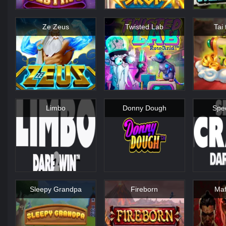
Ze Zeus
Twisted Lab
Tai
Limbo
Donny Dough
Spe
Sleepy Grandpa
Fireborn
Maf