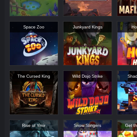
Space Zoo
Junkyard Kings
Ho
The Cursed King
Wild Dojo Strike
Shad
Rise of Ymir
Snow Slingers
Get t