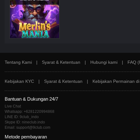
Tentang Kami
|
Syarat & Ketentuan
|
Hubungi kami
|
FAQ (
Kebijakan KYC
|
Syarat & Ketentuan
|
Kebijakan Permainan d
Bantuan & Dukungan 24/7
Live Chat
Whatsapp: +6281220994868
LINE ID: 9club_indo
Skype ID: nineclub.indo
Email: support@9club.com
Metode pembayaran