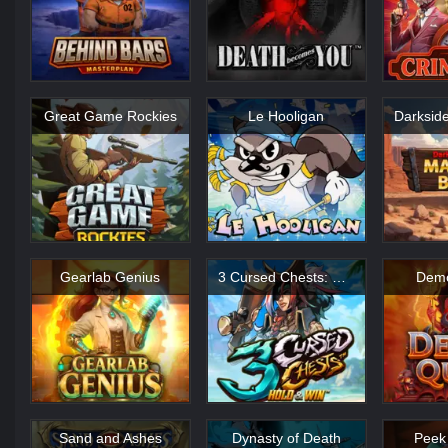
Great Game Rockies
Le Hooligan
Gearlab Genius
3 Cursed Chests: Hold & Win
Dem
Sand and Ashes
Dynasty of Death
Peek