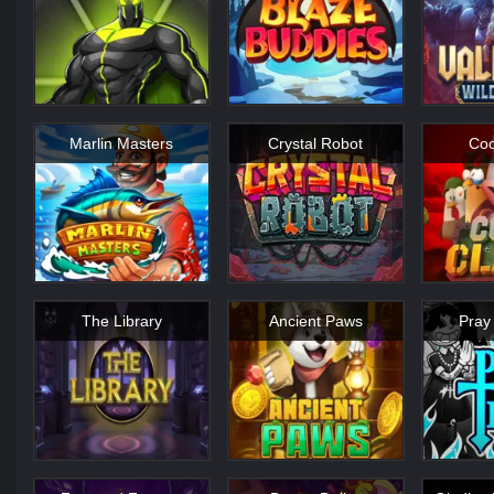
Marlin Masters
Crystal Robot
Coo
The Library
Ancient Paws
Pray