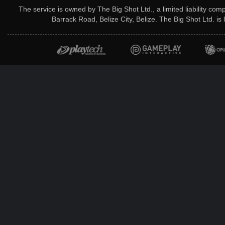
The service is owned by The Big Shot Ltd., a limited liability co
Barrack Road, Belize City, Belize. The Big Shot Ltd. i