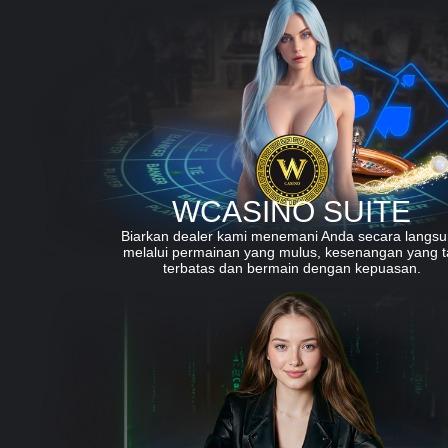
WCASINO SUITE
Biarkan dealer kami menemani Anda secara langs
melalui permainan yang mulus, kesenangan yang t
terbatas dan bermain dengan kepuasan.