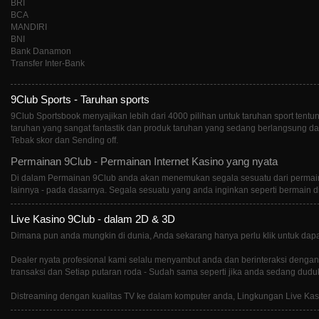
BRI
BCA
MANDIRI
BNI
Bank Danamon
Transfer Inter-Bank
9Club Sports - Taruhan sports
9Club Sportsbook menyajikan lebih dari 4000 pilihan untuk taruhan sport te
taruhan yang sangat fantastik dan produk taruhan yang sedang berlangsung da
Tebak skor dan Sending off.
Permainan 9Club - Permainan Internet Kasino yang nyata
Di dalam Permainan 9Club anda akan menemukan segala sesuatu dari permainan 
lainnya - pada dasarnya. Segala sesuatu yang anda inginkan seperti bermain di
Live Kasino 9Club - dalam 2D & 3D
Dimana pun anda mungkin di dunia, Anda sekarang hanya perlu klik untuk dapa
Dealer nyata profesional kami selalu menyambut anda dan berinteraksi dengan 
transaksi dan Setiap putaran roda - Sudah sama seperti jika anda sedang dudu
Distreaming dengan kualitas TV ke dalam komputer anda, Lingkungan Live Kas