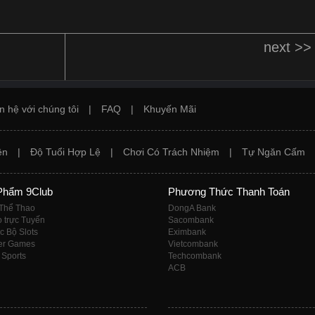
next >>
n hệ với chúng tôi
|
FAQ
|
Khuyến Mãi
ện
|
Độ Tuổi Hợp Lệ
|
Chơi Có Trách Nhiệm
|
Tự Ngăn Cấm
Phẩm 9Club
Phương Thức Thanh Toán
Thể Thao
DongA Bank
 trực Tuyến
Sacombank
c Bộ Slots
Eximbank
r Games
Vietcombank
l Sports
Techcombank
ACB