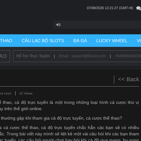
07/08/2026 12:21:28
(GMT+8)
 THAO
CÂU LẠC BỘ SLOTS
ĐÁ GÀ
LUCKY WHEEL
V
AO
Hỗ Trợ Trực Tuyến
|
Email : support@9club.com
|
+84966836036
<< Back
|
 cá cược
12 Views
 thao, cá độ trực tuyến là một trong những loại hình cá cược thú vị
y trên thế giới online.
 thường gặp khi tham gia cá độ trực tuyến, cá cược thể thao?
a cá cược thể thao, cá độ trực tuyến chắc hẳn các bạn sẽ có nhiều
c. Trong bài viết này mình sẽ liệt kê một vài câu hỏi khi các bạn tham
rực tuyến, các câu hỏi người chơi hay hỏi khi cá độ qua mạng, hy vọng