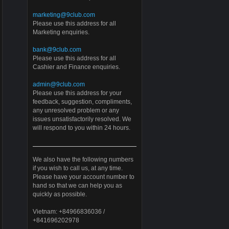
marketing@9club.com
Please use this address for all
Marketing enquiries.
bank@9club.com
Please use this address for all
Cashier and Finance enquiries.
admin@9club.com
Please use this address for your
feedback, suggestion, compliments,
any unresolved problem or any
issues unsatisfactorily resolved. We
will respond to you within 24 hours.
We also have the following numbers
if you wish to call us, at any time.
Please have your account number to
hand so that we can help you as
quickly as possible.
Vietnam: +84966836036 /
+841696202978