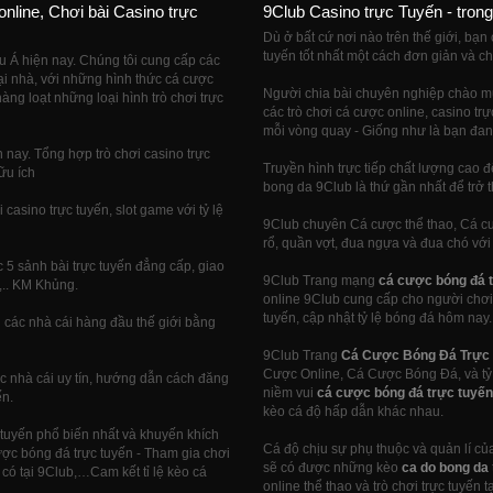
nline, Chơi bài Casino trực
9Club Casino trực Tuyến - tron
Dù ở bất cứ nơi nào trên thế giới, bạn 
tuyến tốt nhất một cách đơn giản và ch
u Á hiện nay. Chúng tôi cung cấp các
ại nhà, với những hình thức cá cược
Người chia bài chuyên nghiệp chào mừ
àng loạt những loại hình trò chơi trực
các trò chơi cá cược online, casino tr
mỗi vòng quay - Giống như là bạn đang
 nay. Tổng hợp trò chơi casino trực
Truyền hình trực tiếp chất lượng cao 
ữu ích
bong da 9Club là thứ gần nhất để trở 
asino trực tuyến, slot game với tỷ lệ
9Club chuyên Cá cược thể thao, Cá c
rổ, quần vợt, đua ngựa và đua chó với
 5 sảnh bài trực tuyến đẳng cấp, giao
9Club Trang mạng
cá cược bóng đá 
,.. KM Khủng.
online 9Club cung cấp cho người chơi t
tuyến, cập nhật tỷ lệ bóng đá hôm nay.
 các nhà cái hàng đầu thế giới bằng
9Club Trang
Cá Cược Bóng Đá Trực 
Cược Online, Cá Cược Bóng Đá, và tỷ 
c nhà cái uy tín, hướng dẫn cách đăng
niềm vui
cá cược bóng đá trực tuyến
ến.
kèo cá độ hấp dẫn khác nhau.
 tuyến phổ biến nhất và khuyến khích
Cá độ chịu sự phụ thuộc và quản lí của
ợc bóng đá trực tuyến - Tham gia chơi
sẽ có được những kèo
ca do bong da
ỉ có tại 9Club,…Cam kết tỉ lệ kèo cá
online thể thao và trò chơi trực tuyến 