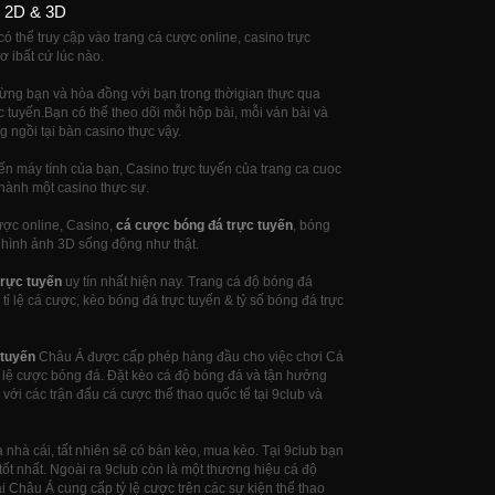
g 2D & 3D
có thể truy cập vào trang cá cược online, casino trực
ơ ibất cứ lúc nào.
ng bạn và hòa đồng với bạn trong thờigian thực qua
ực tuyến.Bạn có thể theo dõi mỗi hộp bài, mỗi ván bài và
 ngồi tại bàn casino thực vậy.
đến máy tính của bạn, Casino trực tuyến của trang ca cuoc
thành một casino thực sự.
ược online, Casino,
cá cược bóng đá trực tuyến
, bóng
 hình ảnh 3D sống động như thật.
trực tuyến
uy tín nhất hiện nay. Trang cá độ bóng đá
ỉ lệ cá cược, kèo bóng đá trực tuyến & tỷ số bóng đá trực
tuyến
Châu Á được cấp phép hàng đầu cho việc chơi Cá
lệ cược bóng đá. Đặt kèo cá độ bóng đá và tận hưởng
với các trận đấu cá cược thể thao quốc tế tại 9club và
 nhà cái, tất nhiên sẽ có bán kèo, mua kèo. Tại 9club bạn
tốt nhất. Ngoài ra 9club còn là một thương hiệu cá độ
tại Châu Á cung cấp tỷ lệ cược trên các sự kiện thể thao