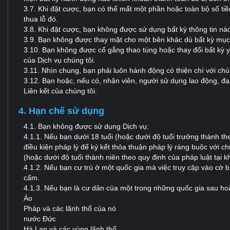
3.7. Khi đặt cược, bạn có thể mất một phần hoặc toàn bộ số ti
thua lỗ đó.
3.8. Khi đặt cược, bạn không được sử dụng bất kỳ thông tin nào 
3.9. Bạn không được thay mặt cho một bên khác dù bất kỳ mục đ
3.10. Bạn không được cố gắng thao túng hoặc thay đổi bất kỳ 
của Dịch vụ chúng tôi.
3.11. Nhìn chung, bạn phải luôn hành động có thiện chí với chú
3.12. Bạn hoặc, nếu có, nhân viên, người sử dụng lao động, đạ
Liên kết của chúng tôi.
4. Hạn chế sử dụng
4.1. Bạn không được sử dụng Dịch vụ:
4.1.1. Nếu bạn dưới 18 tuổi (hoặc dưới độ tuổi trưởng thành t
điều kiện pháp lý để ký kết thỏa thuận pháp lý ràng buộc với ch
(hoặc dưới độ tuổi thành niên theo quy định của pháp luật tại 
4.1.2. Nếu bạn cư trú ở một quốc gia mà việc truy cập vào cờ b
cấm.
4.1.3. Nếu bạn là cư dân của một trong những quốc gia sau ho
Áo
Pháp và các lãnh thổ của nó
nước Đức
Hà Lan và các vùng lãnh thổ