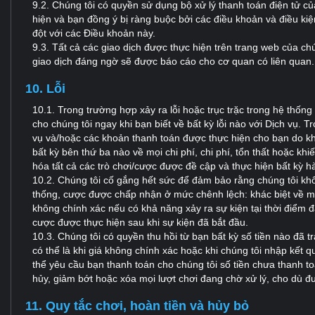
9.2. Chúng tôi có quyền sử dụng bộ xử lý thanh toán điện tử 
hiện và bạn đồng ý bị ràng buộc bởi các điều khoản và điều k
đột với các Điều khoản này.
9.3. Tất cả các giao dịch được thực hiện trên trang web của ch
giao dịch đáng ngờ sẽ được báo cáo cho cơ quan có liên quan.
10. Lỗi
10.1. Trong trường hợp xảy ra lỗi hoặc trục trặc trong hệ thống
cho chúng tôi ngay khi bạn biết về bất kỳ lỗi nào với Dịch vụ. Tr
vụ và/hoặc các khoản thanh toán được thực hiện cho bạn do khi
bất kỳ bên thứ ba nào về mọi chi phí, chi phí, tổn thất hoặc khi
hóa tất cả các trò chơi/cược được đề cập và thực hiện bất kỳ 
10.2. Chúng tôi cố gắng hết sức để đảm bảo rằng chúng tôi khô
thống, cược được chấp nhận ở mức chênh lệch: khác biệt về mặt 
không chính xác nếu có khả năng xảy ra sự kiện tại thời điểm 
cược được thực hiện sau khi sự kiện đã bắt đầu.
10.3. Chúng tôi có quyền thu hồi từ bạn bất kỳ số tiền nào đã 
có thể là khi giá không chính xác hoặc khi chúng tôi nhập kết 
thể yêu cầu bạn thanh toán cho chúng tôi số tiền chưa thanh t
hủy, giảm bớt hoặc xóa mọi lượt chơi đang chờ xử lý, cho dù đư
11. Quy tắc chơi, hoàn tiền và hủy bỏ