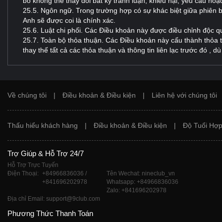
bỏ không thể thay đổi bất kỳ tranh luận, khiếu nại, yêu cầu hoặ
25.5. Ngôn ngữ. Trong trường hợp có sự khác biệt giữa phiên b
Anh sẽ được coi là chính xác.
25.6. Luật chi phối. Các Điều khoản này được điều chỉnh độc 
25.7. Toàn bộ thỏa thuận. Các Điều khoản này cấu thành thỏa t
thay thế tất cả các thỏa thuận và thông tin liên lạc trước đó ,
Về chúng tôi
|
Điều khoản & Điều kiện
|
Liên hệ với chúng tôi
Thấu hiểu khách hàng
|
Điều khoản & Điều kiện
|
Độ Tuổi Hợp
Trợ Giúp & Hỗ Trợ 24/7
Hỗ Trợ Trực Tuyến
Điện Thoại:
+84966836036 /
Tên Wechat: nineclub_vn
+841696202978
Whatsapp: +84966836036
Zalo: +841696202978
Địa chỉ Email: support@9club.com
Phương Thức Thanh Toán