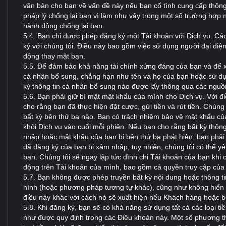
văn bản cho bạn về vấn đề này nếu bạn cố tình cung cấp thông 
pháp lý chống lại bạn vì làm như vậy trong một số trường hợp n
hành động chống lại bạn.
5.4. Bạn chỉ được phép đăng ký một Tài khoản với Dịch vụ. Các
ký với chúng tôi. Điều này bao gồm việc sử dụng người đại diện
động thay mặt bạn.
5.5. Để đảm bảo khả năng tài chính xứng đáng của bạn và để xá
cá nhân bổ sung, chẳng hạn như tên và họ của bạn hoặc sử dụng
kỳ thông tin cá nhân bổ sung nào được lấy thông qua các nguồn
5.6. Bạn phải giữ bí mật mật khẩu của mình cho Dịch vụ. Với đ
cho rằng bạn đã thực hiện đặt cược, gửi tiền và rút tiền. Chún
bất kỳ bên thứ ba nào. Bạn có trách nhiệm bảo vệ mật khẩu của
khỏi Dịch vụ vào cuối mỗi phiên. Nếu bạn cho rằng bất kỳ thô
nhập hoặc mật khẩu của bạn bị bên thứ ba phát hiện, bạn phải 
đã đăng ký của bạn bị xâm nhập, tuy nhiên, chúng tôi có thể yê
bạn. Chúng tôi sẽ ngay lập tức đình chỉ Tài khoản của bạn khi c
động trên Tài khoản của mình, bao gồm cả quyền truy cập của
5.7. Bạn không được phép truyền bất kỳ nội dung hoặc thông 
hình (hoặc phương pháp tương tự khác), cũng như không hiển t
điều này khác với cách nó sẽ xuất hiện nếu Khách hàng hoặc b
5.8. Khi đăng ký, bạn sẽ có khả năng sử dụng tất cả các loại tiề
như được quy định trong các Điều khoản này. Một số phương thứ