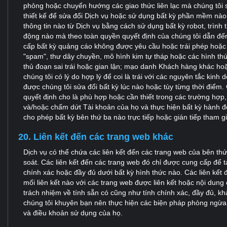
phỏng hoặc chuyển hướng các giao thức liên lạc mà chúng tôi
thiết kế để sửa đổi Dịch vụ hoặc sử dụng bất kỳ phần mềm nào 
thông tin nào từ Dịch vụ bằng cách sử dụng bất kỳ robot, trình
động nào mà theo toàn quyền quyết định của chúng tôi dẫn đến
cấp bất kỳ quảng cáo không được yêu cầu hoặc trái phép hoặc g
"spam", thư dây chuyền, mô hình kim tự tháp hoặc các hình th
thủ đoạn sai trái hoặc gian lận; mạo danh Khách hàng khác ho
chúng tôi có lý do hợp lý để coi là trái với các nguyên tắc ki
được chúng tôi sửa đổi bất kỳ lúc nào hoặc tùy từng thời điểm.
quyết định cho là phù hợp hoặc cần thiết trong các trường hợ
và/hoặc chấm dứt Tài khoản của họ và thực hiện bất kỳ hành độ
cho phép bất kỳ bên thứ ba nào trực tiếp hoặc gián tiếp tham
20. Liên kết đến các trang web khác
Dịch vụ có thể chứa các liên kết đến các trang web của bên th
soát. Các liên kết đến các trang web đó chỉ được cung cấp để t
chính xác hoặc đầy đủ dưới bất kỳ hình thức nào. Các liên kết
mối liên kết nào với các trang web được liên kết hoặc nội dun
trách nhiệm về tính sẵn có cũng như tính chính xác, đầy đủ, k
chúng tôi khuyên bạn nên thực hiện các biện pháp phòng ngừa 
và điều khoản sử dụng của họ.