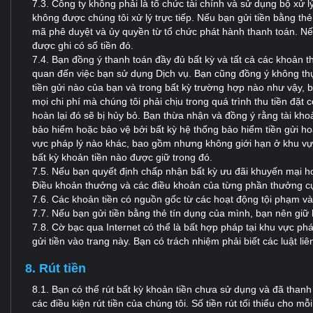
7.3. Công ty không phải là tổ chức tài chính và sử dụng bộ xử l
không được chúng tôi xử lý trực tiếp. Nếu bạn gửi tiền bằng th
mã phê duyệt và ủy quyền từ tổ chức phát hành thanh toán. N
được ghi có số tiền đó.
7.4. Bạn đồng ý thanh toán đầy đủ bất kỳ và tất cả các khoản t
quan đến việc bạn sử dụng Dịch vụ. Bạn cũng đồng ý không th
tiền gửi nào của bạn và trong bất kỳ trường hợp nào như vậy, 
mọi chi phí mà chúng tôi phải chịu trong quá trình thu tiền đặ
hoàn lại đó sẽ bị hủy bỏ. Bạn thừa nhận và đồng ý rằng tài k
bảo hiểm hoặc bảo vệ bởi bất kỳ hệ thống bảo hiểm tiền gửi h
vực pháp lý nào khác, bao gồm nhưng không giới hạn ở khu vực 
bất kỳ khoản tiền nào được giữ trong đó.
7.5. Nếu bạn quyết định chấp nhận bất kỳ ưu đãi khuyến mại h
Điều khoản thưởng và các điều khoản của từng phần thưởng cụ
7.6. Các khoản tiền có nguồn gốc từ các hoạt động tội phạm v
7.7. Nếu bạn gửi tiền bằng thẻ tín dụng của mình, bạn nên giữ 
7.8. Cờ bạc qua Internet có thể là bất hợp pháp tại khu vực p
gửi tiền vào trang này. Bạn có trách nhiệm phải biết các luật li
8. Rút tiền
8.1. Bạn có thể rút bất kỳ khoản tiền chưa sử dụng và đã thanh
các điều kiện rút tiền của chúng tôi. Số tiền rút tối thiểu cho 