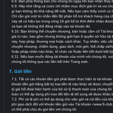
6.8. Bạn phải thông báo cho chúng tôi ngay khi bạn nhận thấy b
6.9. Hãy nhớ rằng cá cược chỉ nhằm mục đích giải trí và vui ch
gì bạn không đủ khả năng để mất. Nếu bạn cảm thấy mình có th
Chỉ cần gửi một tin nhắn đến Bộ phận hỗ trợ khách hàng của
này sẽ có hiệu lực trong vòng 24 giờ kể từ thời điểm nhận đượ
và bạn sẽ không thể đăng nhập vào tài khoản đó.
6.10. Bạn không thể chuyển nhượng, bán hoặc cầm cố Tài kho
giá trị nào, bao gồm nhưng không giới hạn ở quyền sở hữu tài k
này, hợp pháp, thương mại hoặc cách khác. Tuy nhiên, việc c
chuyển nhượng, chiếm dụng, giao dịch, môi giới, thế chấp và/h
hoặc pháp nhân nào khác, tổ chức và /hoặc liên kết dưới bất k
6.11. Nếu bạn muốn đóng tài khoản của mình với chúng tôi, vui
chúng tôi thông qua các liên kết trên Trang web.
7. Gửi tiền
7.1. Tất cả các khoản tiền gửi phải được thực hiện từ tài khoả
khoản tiền gửi bằng bất kỳ loại tiền tệ nào khác sẽ được chuy
tỷ giá hối đoái hiện hành của bộ xử lý thanh toán của chúng t
toán có thể áp dụng phí trao đổi tiền tệ bổ sung sẽ được khấu t
7.2. Phí và lệ phí có thể áp dụng cho việc gửi và rút tiền của 
phí giao dịch đối với khoản tiền gửi vào Tài khoản <www.9-cl
có thể phải chịu do gửi tiền với chúng tôi.