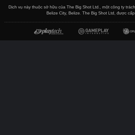
Dịch vụ này thuộc sở hữu của The Big Shot Ltd., một công ty trác
Belize City, Belize. The Big Shot Ltd, được c