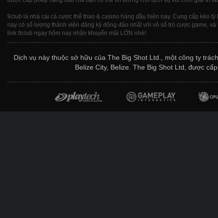
được cấp phép hàng đầu mà bạn có thể tin tưởng cho dịch vụ vui chơi giải trí lâu
9club là nhà cái cá cược thể thao & casino hàng đầu hiện nay. Cung cấp kèo tỷ l
nay có số lượng thành viên đăng ký đông đảo nhất với vô số trò cược game, và
link 9club ngay hôm nay nhận khuyến mãi LỚN nhé!
Dịch vụ này thuộc sở hữu của The Big Shot Ltd., một công ty trác
Belize City, Belize. The Big Shot Ltd, được c