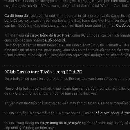
9Club đã trở thành các trang ca cuoc bong da, cá độ trực tuyến phổ biến nhất 
cược bóng đá ,cá độ ... Với tất cả sự nhiệt tình nhất chỉ có tại 9Club,…Cam kết t
Cá độ bóng đá
trực tuyến là một hình thức giải trí rất phổ biến và đa dạng. 9cl
bóng đá
số, hội tụ các chuyên gia tipster thể thao hàng đầu Việt Nam. Dự đoán 
cấp hơn 5000 trận đấu mỗi tuần, an toàn với thanh toán bằng tiền mặt.
Cá độ b
Khi tham gia
cá cược bóng đá trực tuyến
cùng 9Club ngoài các tiện ích nhanh 
cung cấp các sản phẩm
cá độ bóng đá
.
Hệ thống gửi tiền và thanh toán của 9Club luôn tuân thủ quy tắc : Nhanh – Tiện 
hình thức gửi tiền mặt tại ngân hàng, đảm bảo an toàn tuyệt đối cho người chơi
9club Website cung cấp và hướng dẫn cho người chơi thông tin chi tiết nhất về k
9Club Casino trực Tuyến - trong 2D & 3D
Dù ở bất cứ nơi nào trên thế giới, bạn có thể truy cập vào trang cá cược online, 
Người chia bài chuyên nghiệp chào mừng bạn và hòa đồng với bạn trong thờigian
quay - Giống như là bạn đang ngồi tại bàn casino thực vậy.
Truyền hình trực tiếp chất lượng cao đến máy tính của bạn, Casino trực tuyến c
9Club chuyên Cá cược thể thao, Cá cược online, Casino,
cá cược bóng đá trự
9Club Trang mạng
cá cược bóng đá trực tuyến
uy tín nhất hiện nay. Trang cá
cập nhật tỷ lệ bóng đá hôm nay.