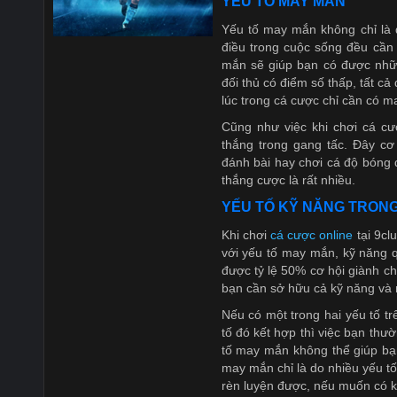
YẾU TỐ MAY MẮN
Yếu tố may mắn không chỉ là 
điều trong cuộc sống đều cầ
mắn sẽ giúp bạn có được nhữ
đối thủ có điểm số thấp, tất cả
lúc trong cá cược chỉ cần có ma
Cũng như việc khi chơi cá c
thắng trong gang tấc. Đây c
đánh bài hay chơi cá độ bóng 
thắng cược là rất nhiều.
YẾU TỐ KỸ NĂNG TRON
Khi chơi
cá cược online
tại 9cl
với yếu tố may mắn, kỹ năng 
được tỷ lệ 50% cơ hội giành ch
bạn cần sở hữu cả kỹ năng và
Nếu có một trong hai yếu tố tr
tố đó kết hợp thì việc bạn thư
tố may mắn không thể giúp bạn 
may mắn chỉ là do nhiều yếu t
rèn luyện được, nếu muốn có kỹ 