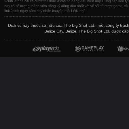
9club là nhà cái cá cược thể thao & casino hàng đầu hiện nay. Cung cấp kèo tỷ l
nay có số lượng thành viên đăng ký đông đảo nhất với vô số trò cược game, và
link 9club ngay hôm nay nhận khuyến mãi LỚN nhé!
Dịch vụ này thuộc sở hữu của The Big Shot Ltd., một công ty trác
Belize City, Belize. The Big Shot Ltd, được c