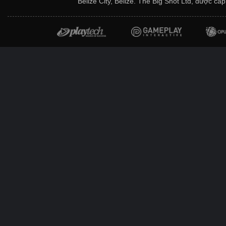
Belize City, Belize. The Big Shot Ltd, được c